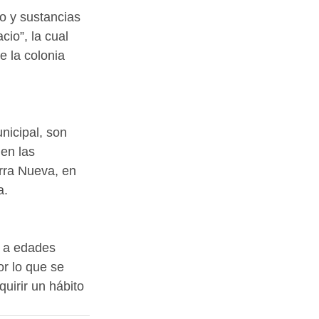
 y sustancias 
io”, la cual 
e la colonia 
icipal, son 
en las 
rra Nueva, en 
. 
 a edades 
r lo que se 
uirir un hábito 