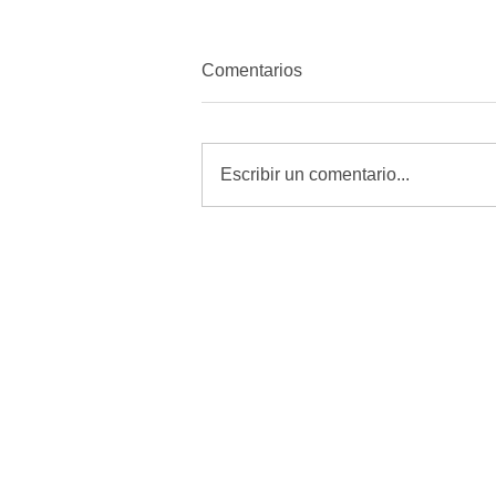
Comentarios
Escribir un comentario...
MORENA quiere amordazar a
periodistas con Reforma de
Telecomunicaciones: Alfredo
Chavez