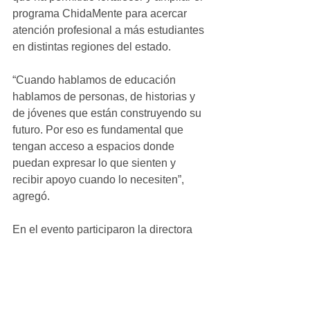
programa ChidaMente para acercar 
atención profesional a más estudiantes 
en distintas regiones del estado.
“Cuando hablamos de educación 
hablamos de personas, de historias y 
de jóvenes que están construyendo su 
futuro. Por eso es fundamental que 
tengan acceso a espacios donde 
puedan expresar lo que sienten y 
recibir apoyo cuando lo necesiten”, 
agregó.
En el evento participaron la directora 
general del Instituto Chihuahuense de 
la Juventud, Fernanda Jazmín Martínez 
Quintero; autoridades educativas y 
directivos del Plantel 8 Cuauhtémoc, 