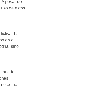
 A pesar de 
 uso de estos 
ictiva. La 
os en el 
tina, sino 
os puede 
ones, 
como asma, 