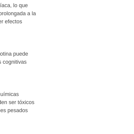
íaca, lo que 
prolongada a la 
r efectos 
cotina puede 
s cognitivas 
químicas 
en ser tóxicos 
les pesados 