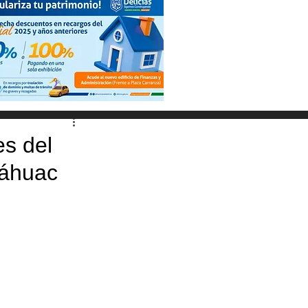
es del
náhuac