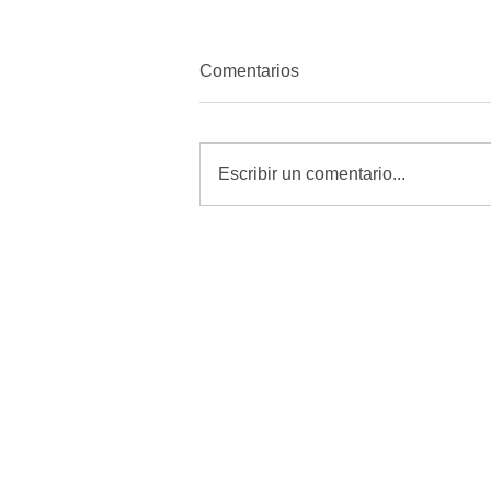
Comentarios
Escribir un comentario...
Localizan a mujer sin vida con
disparo en la cabeza cerca
del Campo 34