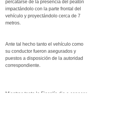
percatarse de la presencia del peatón 
impactándolo con la parte frontal del 
vehículo y proyectándolo cerca de 7 
metros. 
Ante tal hecho tanto el vehículo como 
su conductor fueron asegurados y 
puestos a disposición de la autoridad 
correspondiente.
Mientras tanto la Fiscalía dio a conocer 
que el fallecido fue identificado como 
Ramón Maldonado García de 64 años 
de edad con domicilio en colonia Los 
Olivos.