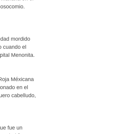
nosocomio.
edad mordido 
o cuando el 
ital Menonita. 
 Roja Méxicana 
ionado en el 
uero cabelludo, 
ue fue un 