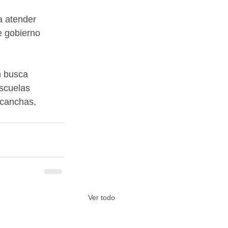
a atender 
e gobierno 
n busca 
scuelas 
 canchas, 
Ver todo