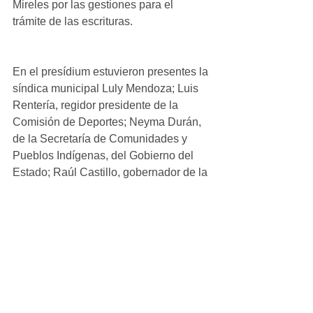
Mireles por las gestiones para el 
trámite de las escrituras.
En el presídium estuvieron presentes la 
síndica municipal Luly Mendoza; Luis 
Rentería, regidor presidente de la 
Comisión de Deportes; Neyma Durán, 
de la Secretaría de Comunidades y 
Pueblos Indígenas, del Gobierno del 
Estado; Raúl Castillo, gobernador de la 
colonia Rayénari; Verónica Escalante, 
directora de Fomento Económico; 
Édgar Taurino Cereceres, recaudador 
de Rentas; José Luis Ortega, en 
representación de Abel Antillón, 
director del Instituto Municipal de 
Cultura Física y Deporte; Claudia 
Palacios, en representación de 