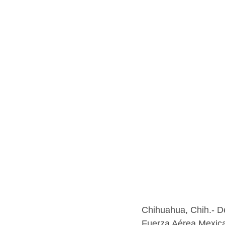
Chihuahua, Chih.- De
Fuerza Aérea Mexican