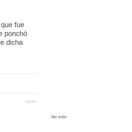
 que fue 
se ponchó 
de dicha 
Ver todo