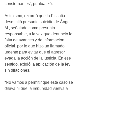
consternantes”, puntualizó.
Asimismo, recordó que la Fiscalía 
desmintió presunto suicidio de Ángel 
M., señalado como presunto 
responsable, a la vez que denunció la 
falta de avances y de información 
oficial, por lo que hizo un llamado 
urgente para evitar que el agresor 
evada la acción de la justicia. En ese 
sentido, exigió la aplicación de la ley 
sin dilaciones.
“No vamos a permitir que este caso se 
diluya ni que la impunidad vuelva a 
imponerse. Las autoridades tienen la 
obligación de actuar de inmediato, 
localizar al responsable y aplicar todo 
el peso de la ley. Adriana y su familia 