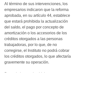
Al término de sus intervenciones, los 
empresarios indicaron que la reforma 
aprobada, en su artículo 44, establece 
que estará prohibida la actualización 
del saldo, el pago por concepto de 
amortización o los accesorios de los 
créditos otorgados a las personas 
trabajadoras, por lo que, de no 
corregirse, el Instituto no podrá cobrar 
los créditos otorgados, lo que afectaría 
gravemente su operación.
Por todo lo anterior, hicieron un 
enérgico y urgente llamado a los 
Senadores por Chihuahua: Andrea 
Chávez Treviño, Javier Corral Jurado, 
Juan Carlos Loera De La Rosa y Mario 
Humberto Vázquez Robles, para que 
detengan la discusión de la reforma 