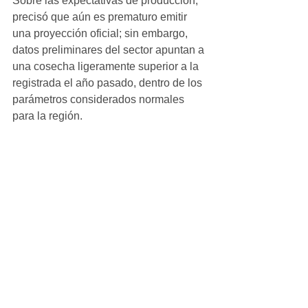
Sobre las expectativas de producción, 
precisó que aún es prematuro emitir 
una proyección oficial; sin embargo, 
datos preliminares del sector apuntan a 
una cosecha ligeramente superior a la 
registrada el año pasado, dentro de los 
parámetros considerados normales 
para la región.
El desahije, también conocido como 
raleo de manzana, consiste en retirar 
parte de la fruta cuando aún se 
encuentra verde para disminuir la 
carga de los árboles. Esta práctica 
permite que los nutrientes se 
concentren en los frutos que 
permanecen, favoreciendo una mejor 
calidad, tamaño y sabor de la cosecha.