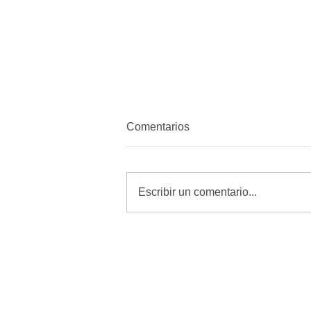
Comentarios
Escribir un comentario...
MORENA quiere amordazar a
periodistas con Reforma de
Telecomunicaciones: Alfredo
Chavez