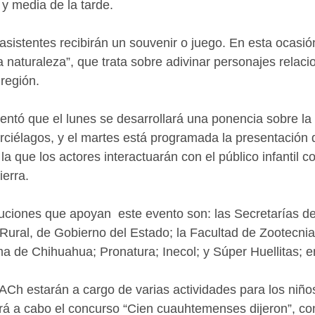
y media de la tarde.
sistentes recibirán un souvenir o juego. En esta ocasi
a naturaleza”, que trata sobre adivinar personajes relaci
 región.
ntó que el lunes se desarrollará una ponencia sobre la
rciélagos, y el martes está programada la presentación d
la que los actores interactuarán con el público infantil co
ierra.
ituciones que apoyan  este evento son: las Secretarías de
Rural, de Gobierno del Estado; la Facultad de Zootecnia
 de Chihuahua; Pronatura; Inecol; y Súper Huellitas; en
Ch estarán a cargo de varias actividades para los niño
ará a cabo el concurso “Cien cuauhtemenses dijeron”, con