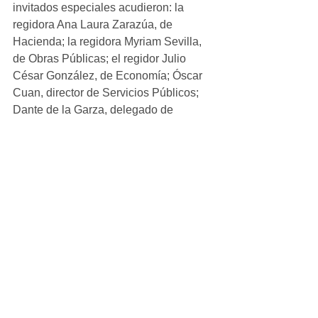
invitados especiales acudieron: la 
regidora Ana Laura Zarazúa, de 
Hacienda; la regidora Myriam Sevilla, 
de Obras Públicas; el regidor Julio 
César González, de Economía; Óscar 
Cuan, director de Servicios Públicos; 
Dante de la Garza, delegado de 
Vialidad; y Laura Maldonado en 
representación de Hugo Delgado, 
director de Obras Públicas.
Ver todo
Entradas recientes