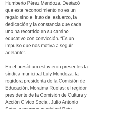
Humberto Pérez Mendoza. Destacó 
que este reconocimiento no es un 
regalo sino el fruto del esfuerzo, la 
dedicación y la constancia que cada 
uno ha recorrido en su camino 
educativo con convicción. “Es un 
impulso que nos motiva a seguir 
adelante”.
En el presídium estuvieron presentes la 
síndica municipal Luly Mendoza; la 
regidora presidenta de la Comisión de 
Educación, Moraima Ruelas; el regidor 
presidente de la Comisión de Cultura y 
Acción Cívico Social, Julio Antonio 
Soto; la tesorera municipal Paty 
Ramírez; el recaudador de Rentas, 
Édgar Taurino Cereceres; el jefe de los 
Servicios Educativos Zona Occidente, 