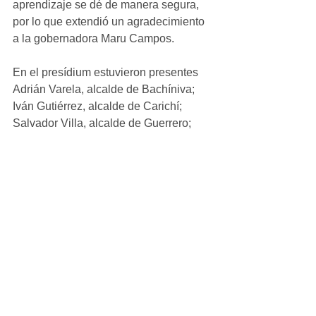
aprendizaje se dé de manera segura, 
por lo que extendió un agradecimiento 
a la gobernadora Maru Campos.
En el presídium estuvieron presentes 
Adrián Varela, alcalde de Bachíniva; 
Iván Gutiérrez, alcalde de Carichí; 
Salvador Villa, alcalde de Guerrero; 
Fernando Ortega, alcalde de Santa 
Isabel; Salvador Chacón, alcalde de 
Riva Palacio; Marcelino Prieto, 
recaudador de Rentas en Madera; 
Lluvia Montes, recaudadora de Rentas 
en Temósachi; Tomás Erives, 
recaudador de Rentas en Matachín; la 
síndica municipal de Cuauhtémoc, Luly 
Mendoza; la secretaria municipal Luly 
Pérez de Anda; y el diputado local por 
el Distrito 13, Jaime Torres.