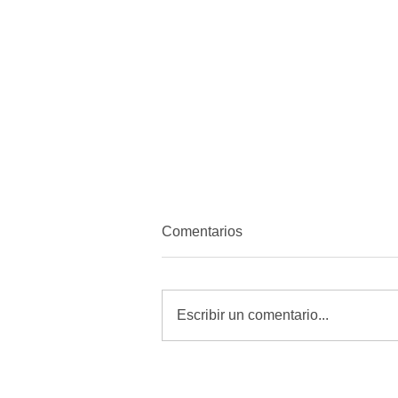
Comentarios
Escribir un comentario...
MORENA quiere amordazar a
periodistas con Reforma de