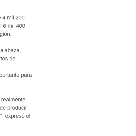
 4 mil 200 
n 6 mil 400 
gión.
calabaza, 
rtos de 
portante para 
 realmente 
de producir 
”, expresó el 