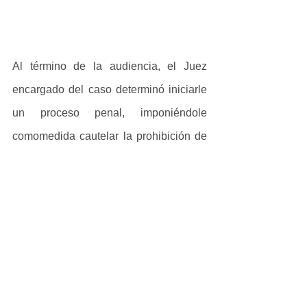
Al término de la audiencia, el Juez 
encargado del caso determinó iniciarle 
un proceso penal, imponiéndole 
comomedida cautelar la prohibición de 
acercarse o molestar a la afectada; 
además fijó dos meses para el cierre de 
la indagatoria complementaria.