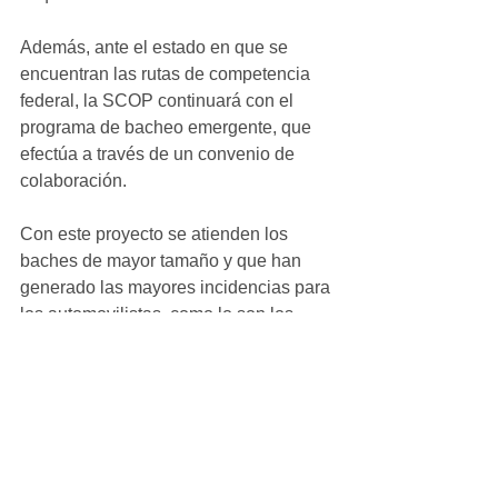
Además, ante el estado en que se 
encuentran las rutas de competencia 
federal, la SCOP continuará con el 
programa de bacheo emergente, que 
efectúa a través de un convenio de 
colaboración.
Con este proyecto se atienden los 
baches de mayor tamaño y que han 
generado las mayores incidencias para 
los automovilistas, como lo son los 
ubicados en el tramo Sueco-Janos, la 
Vía Corta a Parral y en la rúa 
Sacramento-Sueco. Solo en éste 
último, la dependencia estatal ha 
reparado más de 7 mil baches.