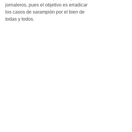
jornaleros, pues el objetivo es erradicar 
los casos de sarampión por el bien de 
todas y todos.
Para saber dónde se aplicará la 
vacuna, consulta 
MediChihuahua.mx
.
Ver todo
Entradas recientes