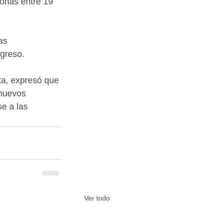
sonas entre 19 
as 
ogreso.
a, expresó que 
 nuevos 
e a las 
Ver todo