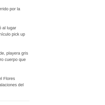
rido por la 
 al lugar 
hículo pick up 
e, playera gris 
tro cuerpo que 
l Flores 
alaciones del 