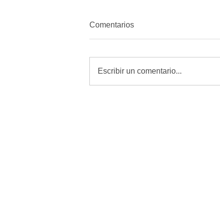
Comentarios
Escribir un comentario...
MORENA quiere amordazar a
periodistas con Reforma de
Telecomunicaciones: Alfredo
Chavez