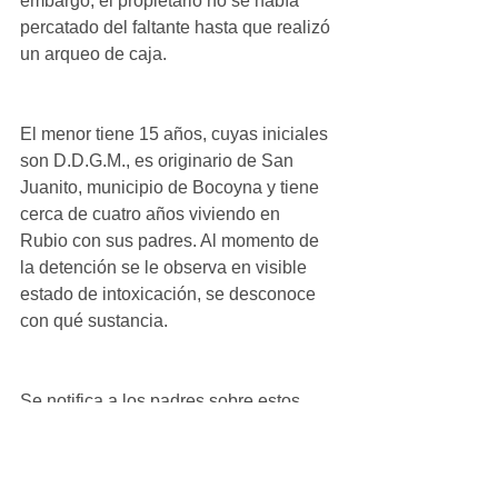
embargo, el propietario no se había 
percatado del faltante hasta que realizó 
un arqueo de caja.
El menor tiene 15 años, cuyas iniciales 
son D.D.G.M., es originario de San 
Juanito, municipio de Bocoyna y tiene 
cerca de cuatro años viviendo en 
Rubio con sus padres. Al momento de 
la detención se le observa en visible 
estado de intoxicación, se desconoce 
con qué sustancia. 
Se notifica a los padres sobre estos 
hechos y se le traslada a la 
comandancia de Álvaro Obregón para 
el registro, todo. Es puesto a 