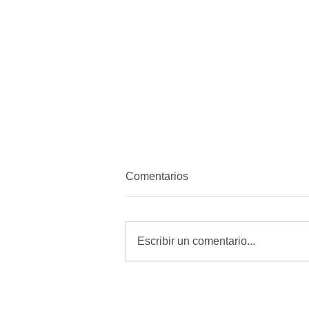
Comentarios
Escribir un comentario...
Revisar, curar y vigilar heridas
es la mejor defensa contra el