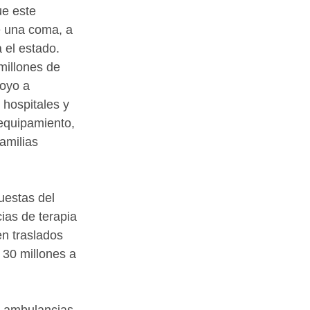
e este 
e una coma, a 
 el estado.
millones de 
oyo a 
 hospitales y 
equipamiento, 
amilias 
uestas del 
as de terapia 
n traslados 
 30 millones a 