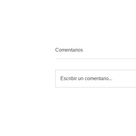
Comentarios
Escribir un comentario...
MORENA quiere amordazar a
periodistas con Reforma de
Telecomunicaciones: Alfredo
Chavez