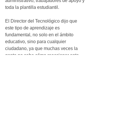
administrativo, trabajadores de apoyo y 
toda la plantilla estudiantil. 
El Director del Tecnológico dijo que 
este tipo de aprendizaje es 
fundamental, no solo en el ámbito 
educativo, sino para cualquier 
ciudadano, ya que muchas veces la 
gente no sabe cómo reaccionar ante 
emergencias. 
Ver todo
Entradas recientes