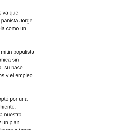
siva que 
 panista Jorge 
dola como un 
itin populista 
mica sin 
a  su base 
os y el empleo 
optó por una 
miento. 
a nuestra 
 un plan 