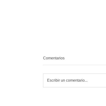
Comentarios
Escribir un comentario...
MORENA quiere amordazar a
periodistas con Reforma de
Telecomunicaciones: Alfredo