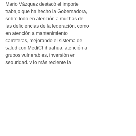
Mario Vázquez destacó el importe 
trabajo que ha hecho la Gobernadora, 
sobre todo en atención a muchas de 
las deficiencias de la federación, como 
en atención a mantenimiento 
carreteras, mejorando el sistema de 
salud con MediChihuahua, atención a 
grupos vulnerables, inversión en 
seguridad, y lo más reciente la 
declaratoria de sequía.
Por ello reiteró su compromiso con 
Chihuahua, con sus municipios y su 
gente, para trabajar de forma 
coordinada tanto con los alcaldes 
como con la Gobernadora Maru 
Campos para fortalecer sus 
estructuras, y que esa fortaleza les 
permita una independencia adecuada 