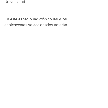
Universidad.
En este espacio radiofónico las y los 
adolescentes seleccionados tratarán 
temas específicos relacionados con la  
adolescencia y la niñez, como lo son 
de desarrollo, protección, de 
participación ciudadana, 
supervivencia, cómo aportar para 
erradicar la pobreza, sobre salud y 
bienestar, de cuidado al medio 
ambiente y cómo hacer más amigos, 
entre otros.