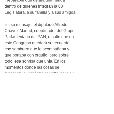
irreparable que dejará una herida 
dentro de quienes integran la 68 
Legislatura, a su familia y a sus amigos.
En su mensaje, el diputado Alfredo 
Chávez Madrid, coordinador del Grupo 
Parlamentario del PAN, resaltó que en 
este Congreso quedará su recuerdo, 
ese sombrero que lo acompañaba y 
que portaba con orgullo; pero sobre 
todo, esa sonrisa que unía. En los 
momentos donde las cosas se 
tensaban, su carácter sencillo, pero su 
lucidez de mente, nos ofrecían siempre 
una solución. Porque Chacón siempre 
apostó por lo que nos unía, no por lo 
que nos separaba.
Su ausencia deja un vacío en este 