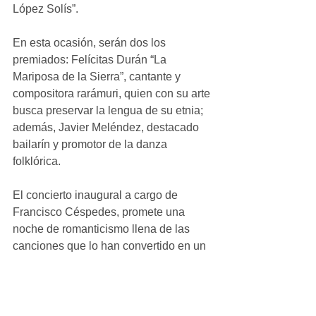
López Solís”.
En esta ocasión, serán dos los 
premiados: Felícitas Durán “La 
Mariposa de la Sierra”, cantante y 
compositora rarámuri, quien con su arte 
busca preservar la lengua de su etnia; 
además, Javier Meléndez, destacado 
bailarín y promotor de la danza 
folklórica.
El concierto inaugural a cargo de 
Francisco Céspedes, promete una 
noche de romanticismo llena de las 
canciones que lo han convertido en un 
canta autor de talla internacional, 
ampliamente reconocido.
Para asegurar la entrada y el acomodo 