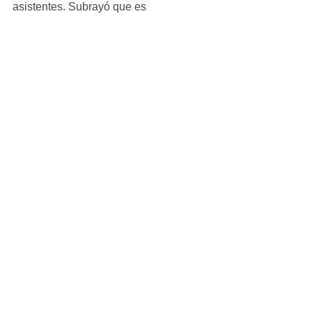
asistentes. Subrayó que es 
trascendental evitar hacer 
aglomeraciones.
Elías Humberto Pérez Mendoza 
expresó que además de vacunarnos, el 
tomar conciencia y ser responsables, 
nos ayudará a todos a superar el 
problema.
Ver todo
Entradas recientes