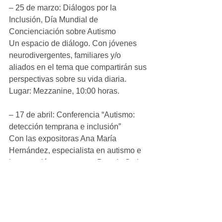
– 25 de marzo: Diálogos por la 
Inclusión, Día Mundial de 
Concienciación sobre Autismo
Un espacio de diálogo. Con jóvenes 
neurodivergentes, familiares y/o 
aliados en el tema que compartirán sus 
perspectivas sobre su vida diaria.
Lugar: Mezzanine, 10:00 horas.
– 17 de abril: Conferencia “Autismo: 
detección temprana e inclusión”
Con las expositoras Ana María 
Hernández, especialista en autismo e 
intervención temprana, y Brenda Stela 
Ávila Atila, terapeuta de lenguaje 
especializada en la detección, 
diagnóstico e intervención de personas 
y familias con TEA.
Lugar: Mezzanine, 10:00 horas.