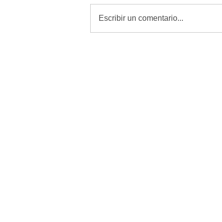
Escribir un comentario...
Revisar, curar y vigilar heridas
es la mejor defensa contra el
GBG: Desarrollo Rural