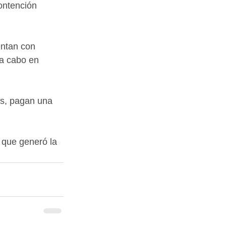
ontención 
entan con 
 a cabo en 
as, pagan una 
 que generó la 