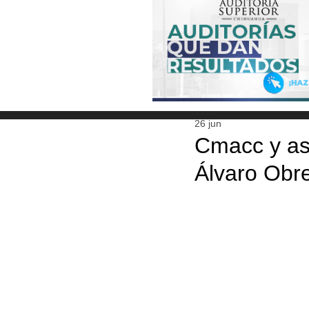
26 jun
Cmacc y aso
Álvaro Obr