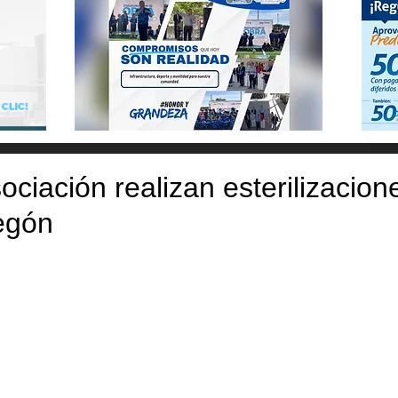
ciación realizan esterilizacion
egón