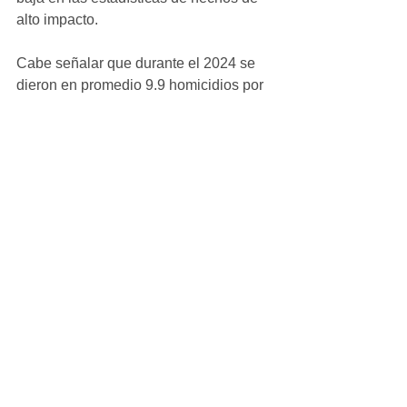
alto impacto.
Cabe señalar que durante el 2024 se 
dieron en promedio 9.9 homicidios por 
mes. Diciembre fue el menos violento 
con 3 y abril el más con 13.
Ver todo
Entradas recientes