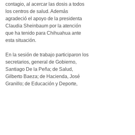
contagio, al acercar las dosis a todos 
los centros de salud. Además 
agradeció el apoyo de la presidenta 
Claudia Sheinbaum por la atención 
que ha tenido para Chihuahua ante 
esta situación.
En la sesión de trabajo participaron los 
secretarios, general de Gobierno, 
Santiago De la Peña; de Salud, 
Gilberto Baeza; de Hacienda, José 
Granillo; de Educación y Deporte, 
Francisco Gutiérrez; de Cultura, 
Alejandra Enríquez; del Trabajo y 
Previsión Social, Diódoro Siller, y de 
Desarrollo Humano y Bien Común, 
Rafael Loera.