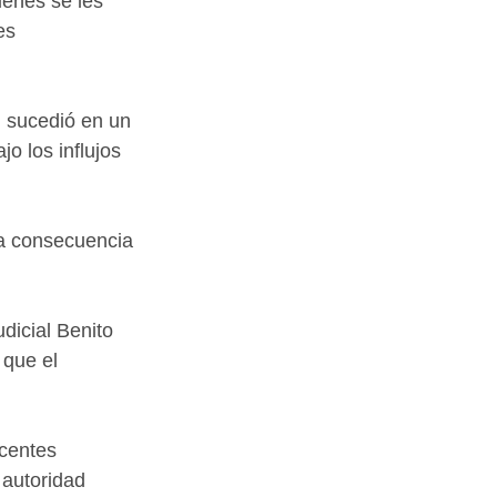
ienes se les 
es 
, sucedió en un 
 los influjos 
 a consecuencia 
dicial Benito 
 que el 
centes 
 autoridad 