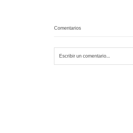
Comentarios
Escribir un comentario...
Revisar, curar y vigilar heridas
es la mejor defensa contra el
GBG: Desarrollo Rural