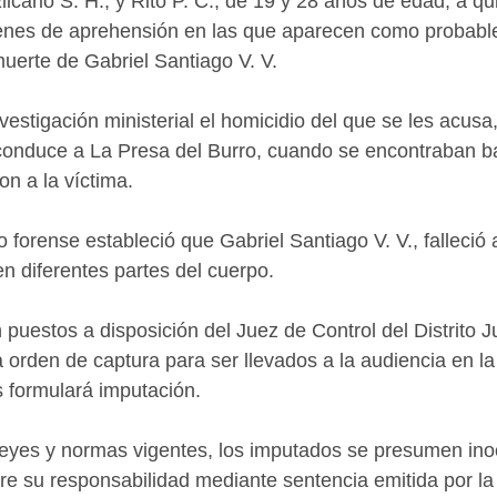
icario S. H., y Rito P. C., de 19 y 28 años de edad, a qu
nes de aprehensión en las que aparecen como probabl
uerte de Gabriel Santiago V. V.
vestigación ministerial el homicidio del que se les acusa
onduce a La Presa del Burro, cuando se encontraban bajo
on a la víctima.
o forense estableció que Gabriel Santiago V. V., falleció
en diferentes partes del cuerpo.
puestos a disposición del Juez de Control del Distrito Ju
 orden de captura para ser llevados a la audiencia en la
s formulará imputación.
leyes y normas vigentes, los imputados se presumen ino
re su responsabilidad mediante sentencia emitida por la