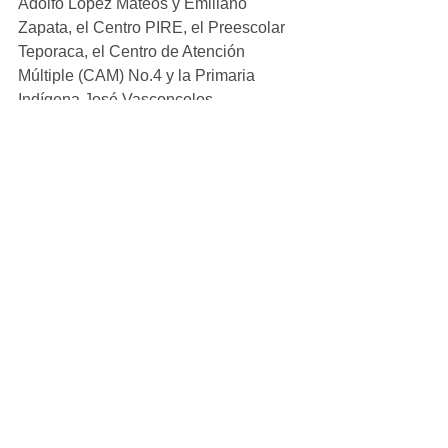
Adolfo López Mateos y Emiliano 
Zapata, el Centro PIRE, el Preescolar 
Teporaca, el Centro de Atención 
Múltiple (CAM) No.4 y la Primaria 
Indígena José Vasconcelos.
Este esquema es un paso importante 
hacia la sustentabilidad y la educación 
integral, muestra la unión entre 
sectores para beneficio de las nuevas 
generaciones, además de mejorar la 
dieta del alumnado, reconstruir el tejido 
social, y apoyar la economía de las 
familias.