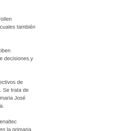
ollen 
 cuales también 
ciben 
e decisiones.y 
ectivos de 
. Se trata de 
imaria José 
a.
enaltec 
en la primaria 