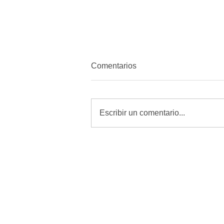
Comentarios
Escribir un comentario...
Revisar, curar y vigilar heridas
es la mejor defensa contra el
GBG: Desarrollo Rural