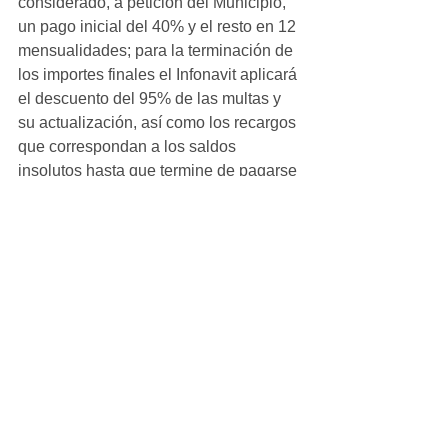
considerado, a petición del Municipio, 
un pago inicial del 40% y el resto en 12 
mensualidades; para la terminación de 
los importes finales el Infonavit aplicará 
el descuento del 95% de las multas y 
su actualización, así como los recargos 
que correspondan a los saldos 
insolutos hasta que termine de pagarse 
el monto convenido. Se estimó lo 
anterior en $52 millones de pesos.
Luego de la aprobación en la Sesión 
del Ayuntamiento, el alcalde Beto 
Pérez, expresó que: “con este logro se 
abre la puerta para que tanto 
empleados sindicalizados como no 
sindicalizados, accedan al derecho de 
solicitar su crédito Infonavit, es 
importante celebrar este avance”; 