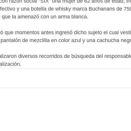
on razón social “SIX” una mujer de 62 años de edad, ind
fectivo y una botella de whisky marca Buchanans de 750 m
o que la amenazó con un arma blanca. 
ó que momentos antes ingresó dicho sujeto el cual vest
, pantalón de mezclilla en color azul y una cachucha negr
alizaron diversos recorridos de búsqueda del responsabl
alización.