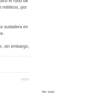
icó el robo de 
ililitros, por 
ía sudadera en 
a. 
e, sin embargo, 
Ver todo