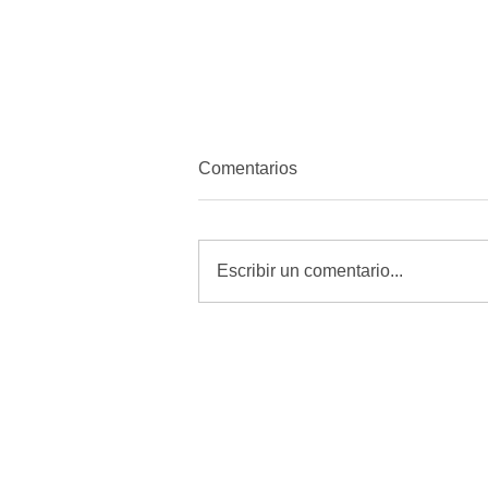
Comentarios
Escribir un comentario...
MORENA quiere amordazar a
periodistas con Reforma de
Telecomunicaciones: Alfredo
Chavez