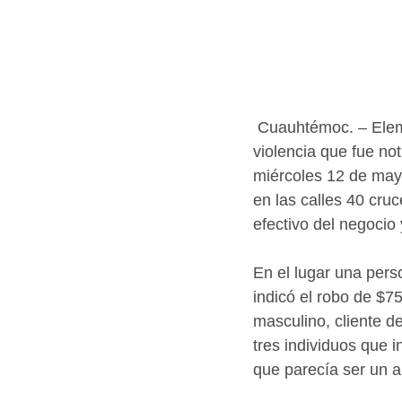
 Cuauhtémoc. – Elementos de la Policía Municipal atendieron un reporte de robo con 
violencia que fue not
miércoles 12 de mayo
en las calles 40 cru
efectivo del negocio 
En el lugar una per
indicó el robo de $7
masculino, cliente de
tres individuos que 
que parecía ser un a