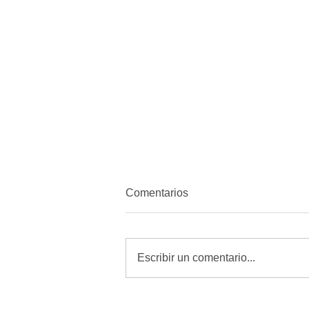
Comentarios
Escribir un comentario...
Revisar, curar y vigilar heridas