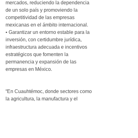
mercados, reduciendo la dependencia 
de un solo país y promoviendo la 
competitividad de las empresas 
mexicanas en el ámbito internacional.
• Garantizar un entorno estable para la 
inversión, con certidumbre jurídica, 
infraestructura adecuada e incentivos 
estratégicos que fomenten la 
permanencia y expansión de las 
empresas en México.
“En Cuauhtémoc, donde sectores como 
la agricultura, la manufactura y el 
comercio son fundamentales para el 
desarrollo económico, es prioritario que 
las autoridades federales y estatales 
trabajen en conjunto con el sector 
privado para mitigar los efectos de 