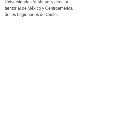
Universidades Anáhuac, y director 
territorial de México y Centroamérica 
de los Legionarios de Cristo.
La Red de Universidades Anáhuac 
actualmente tiene presencia en 10 
estados del país y su oferta académica 
está basada en estudios de campo, a 
través de los que se consulta a 
alumnos, líderes y empresarios, para 
conocer de primera mano las 