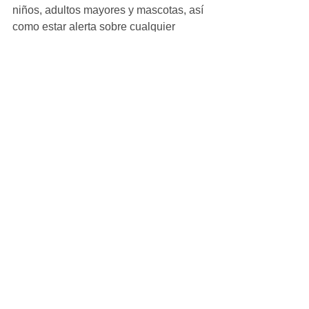
niños, adultos mayores y mascotas, así 
como estar alerta sobre cualquier 
síntoma de golpe de calor.
Ver todo
Entradas recientes