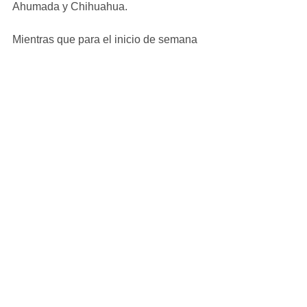
Ahumada y Chihuahua.
Mientras que para el inicio de semana 
se esperan que estas condiciones 
persistan hasta el martes, ya que 
continuará el pronóstico de caída de 
precipitaciones en forma de aguanieve 
y/o nieve y lluvia engelante con 
temperaturas que permanecerán por 
los 0 grados en la mayor parte de la 
entidad. 
Ver todo
Entradas recientes