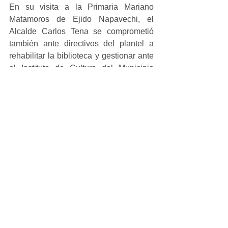
En su visita a la Primaria Mariano 
Matamoros de Ejido Napavechi, el 
Alcalde Carlos Tena se comprometió 
también ante directivos del plantel a 
rehabilitar la biblioteca y gestionar ante 
el Instituto de Cultura del Municipio 
para adquirir los libros necesarios.
#local
Ver todo
Entradas recientes