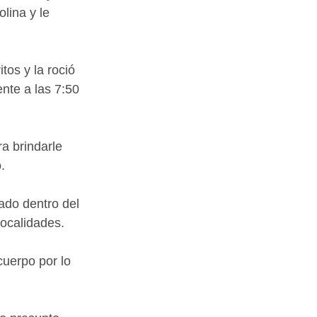
lina y le 
tos y la roció 
nte a las 7:50 
a brindarle 
.
ado dentro del 
localidades.
uerpo por lo 