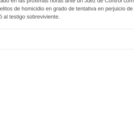
evado en las próximas horas ante un Juez de Control com
litos de homicidio en grado de tentativa en perjuicio de 
 al testigo sobreviviente. 