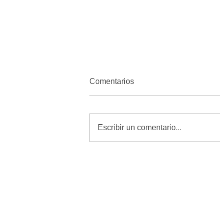
Comentarios
Escribir un comentario...
Revisar, curar y vigilar heridas
es la mejor defensa contra el
GBG: Desarrollo Rural