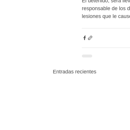
El detenido, será ll
responsable de los de
lesiones que le causó
Entradas recientes