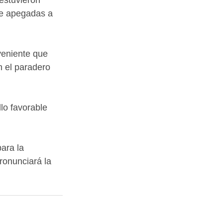
estuvieron 
re apegadas a 
veniente que 
n el paradero 
lo favorable 
ara la 
ronunciará la 